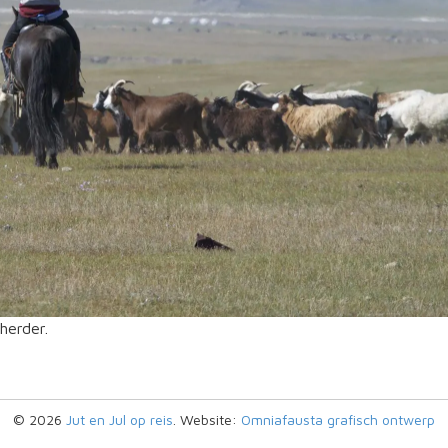
herder.
© 2026
Jut en Jul op reis
. Website:
Omniafausta grafisch ontwerp