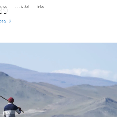
euws
Jut & Jul
links
89
ag 19