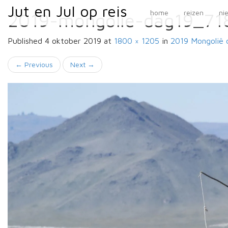
Primary
Skip
Jut en Jul op reis
Jut en Jul op reis
home
reizen
ni
2019-mongolie-dag19_71
to
Menu
content
Published
4 oktober 2019
at
1800 × 1205
in
2019 Mongolië
d
←
Previous
Next
→