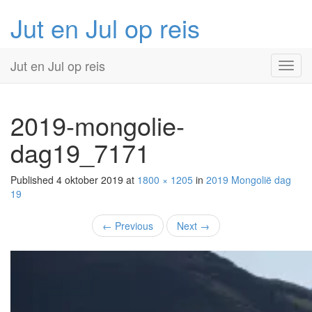
Jut en Jul op reis
Primary
Skip
Jut en Jul op reis
to
Menu
content
2019-mongolie-
dag19_7171
Published
4 oktober 2019
at
1800 × 1205
in
2019 Mongolië
dag
19
←
Previous
Next
→