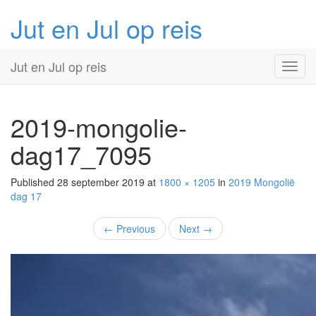
Jut en Jul op reis
Primary
Skip
Jut en Jul op reis
to
Menu
content
2019-mongolie-
dag17_7095
Published
28 september 2019
at
1800 × 1205
in
2019 Mongolië
dag 17
←
Previous
Next
→