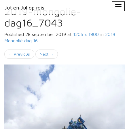
Primary
Skip
Jut en Jul op reis
Jut en Jul op reis
to
2019-mongolie-
Menu
content
dag16_7043
Published
28 september 2019
at
1205 × 1800
in
2019
Mongolië
dag 16
←
Previous
Next
→