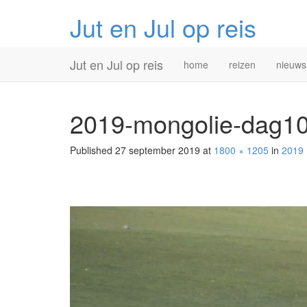
Jut en Jul op reis
Primary
Skip
Jut en Jul op reis
home
reizen
nieuws
to
Menu
content
2019-mongolie-dag1
Published
27 september 2019
at
1800 × 1205
in
2019 