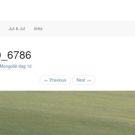
Jut & Jul
links
0_6786
Mongolië
dag 10
←
Previous
Next
→