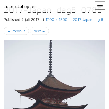
Primary
Skip
Jut en Jul op reis
Jut en Jul op reis
to
2017-Japan_dag8_0785
Menu
content
Published
7 juli 2017
at
1200 × 1800
in
2017 Japan
dag 8
←
Previous
Next
→