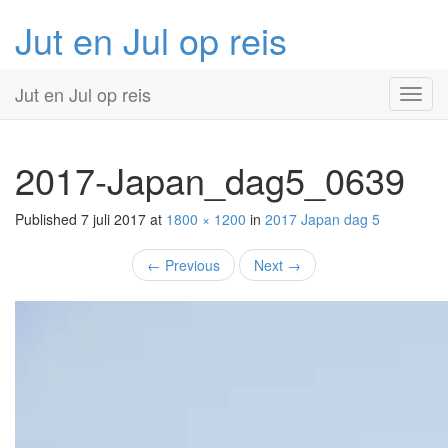
Jut en Jul op reis
Primary
Skip
Jut en Jul op reis
to
Menu
content
2017-Japan_dag5_0639
Published
7 juli 2017
at
1800 × 1200
in
2017 Japan
dag 5
←
Previous
Next
→