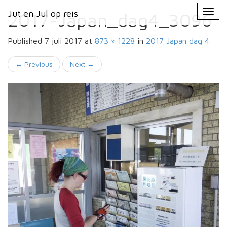
Primary
Skip
Jut en Jul op reis
Jut en Jul op reis
to
2017-Japan_dag4_3096
Menu
content
Published
7 juli 2017
at
873 × 1228
in
2017 Japan
dag 4
←
Previous
Next
→