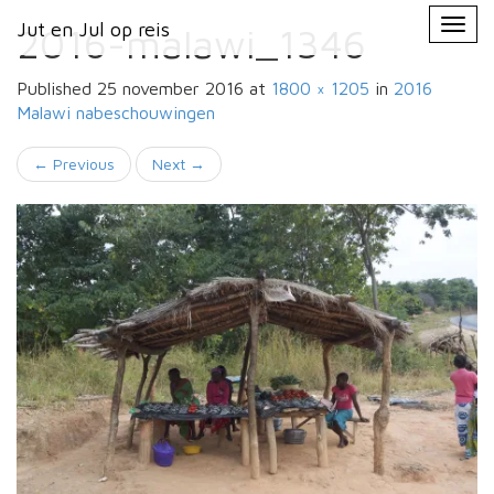
Primary
Skip
Jut en Jul op reis
Jut en Jul op reis
to
2016-malawi_1346
Menu
content
Published
25 november 2016
at
1800 × 1205
in
2016
Malawi
nabeschouwingen
←
Previous
Next
→