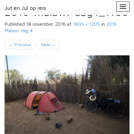
Primary
Skip
Jut en Jul op reis
Jut en Jul op reis
to
2016-malawi-dag4_1100
Menu
content
Published
18 november 2016
at
1800 × 1205
in
2016
Malawi
dag 4
←
Previous
Next
→