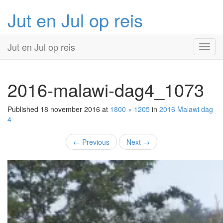
Jut en Jul op reis
Primary
Skip
Jut en Jul op reis
to
Menu
content
2016-malawi-dag4_1073
Published
18 november 2016
at
1800 × 1205
in
2016 Malawi
dag
4
←
Previous
Next
→