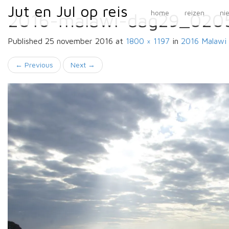
Primary
Skip
Jut en Jul op reis
Jut en Jul op reis
home
reizen
ni
2016-malawi-dag29_020
to
Menu
content
Published
25 november 2016
at
1800 × 1197
in
2016 Malawi
←
Previous
Next
→