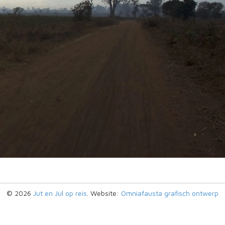
© 2026
Jut en Jul op reis
. Website:
Omniafausta grafisch ontwerp