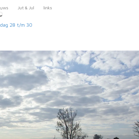
euws
Jut & Jul
links
5
dag 28 t/m 30