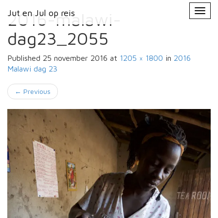
Primary
Skip
Jut en Jul op reis
Jut en Jul op reis
to
2016-malawi-
Menu
content
dag23_2055
Published
25 november 2016
at
1205 × 1800
in
2016
Malawi
dag 23
←
Previous