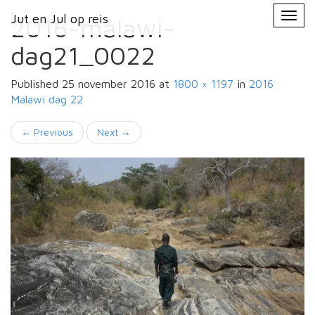
Primary
Skip
Jut en Jul op reis
Jut en Jul op reis
to
2016-malawi-
Menu
content
dag21_0022
Published
25 november 2016
at
1800 × 1197
in
2016
Malawi
dag 22
←
Previous
Next
→