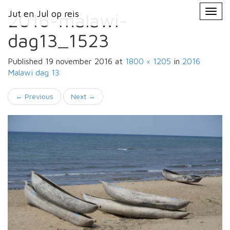
Primary
Skip
Jut en Jul op reis
Jut en Jul op reis
to
2016-malawi-
Menu
content
dag13_1523
Published
19 november 2016
at
1800 × 1205
in
2016
Malawi
dag 13
←
Previous
Next
→