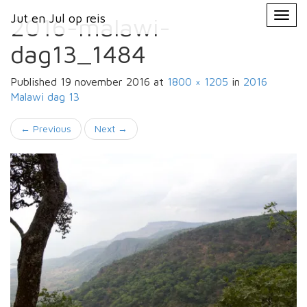
Primary
Skip
Jut en Jul op reis
Jut en Jul op reis
to
2016-malawi-
Menu
content
dag13_1484
Published
19 november 2016
at
1800 × 1205
in
2016
Malawi
dag 13
←
Previous
Next
→