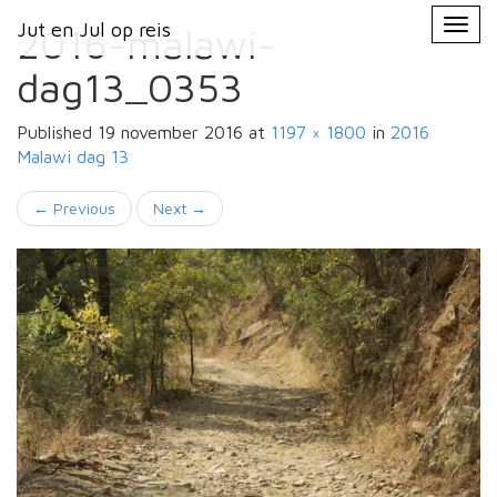
Primary
Skip
Jut en Jul op reis
Jut en Jul op reis
to
2016-malawi-
Menu
content
dag13_0353
Published
19 november 2016
at
1197 × 1800
in
2016
Malawi
dag 13
←
Previous
Next
→