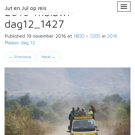
Primary
Skip
Jut en Jul op reis
Jut en Jul op reis
to
2016-malawi-
Menu
content
dag12_1427
Published
19 november 2016
at
1800 × 1205
in
2016
Malawi
dag 12
←
Previous
Next
→