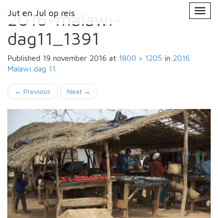
Primary
Skip
Jut en Jul op reis
Jut en Jul op reis
to
2016-malawi-
Menu
content
dag11_1391
Published
19 november 2016
at
1800 × 1205
in
2016
Malawi
dag 11
←
Previous
Next
→