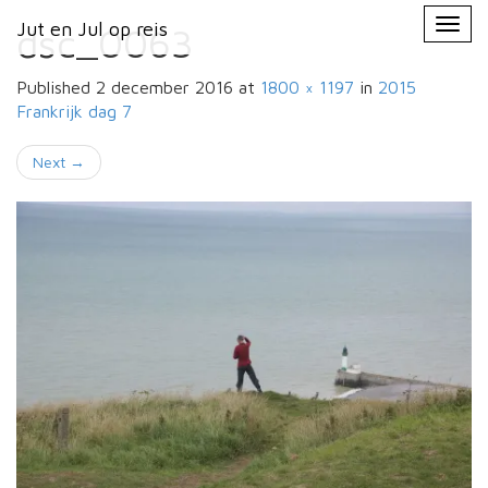
Primary
Skip
Jut en Jul op reis
Jut en Jul op reis
to
dsc_0063
Menu
content
Published
2 december 2016
at
1800 × 1197
in
2015
Frankrijk
dag 7
Next
→