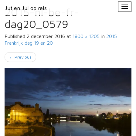
Primary
Skip
Jut en Jul op reis
Jut en Jul op reis
to
2015-nl-be-fr-
Menu
content
dag20_0579
Published
2 december 2016
at
1800 × 1205
in
2015
Frankrijk
dag 19 en 20
←
Previous