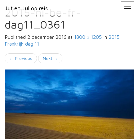
Primary
Skip
Jut en Jul op reis
Jut en Jul op reis
to
2015-nl-be-fr-
Menu
content
dag11_0361
Published
2 december 2016
at
1800 × 1205
in
2015
Frankrijk
dag 11
←
Previous
Next
→