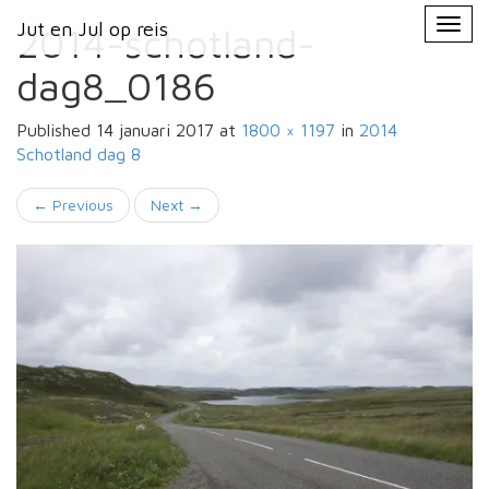
Primary
Skip
Jut en Jul op reis
Jut en Jul op reis
to
2014-schotland-
Menu
content
dag8_0186
Published
14 januari 2017
at
1800 × 1197
in
2014
Schotland
dag 8
←
Previous
Next
→