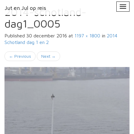
Primary
Skip
Jut en Jul op reis
Jut en Jul op reis
to
2014-schotland-
Menu
content
dag1_0005
Published
30 december 2016
at
1197 × 1800
in
2014
Schotland
dag 1 en 2
←
Previous
Next
→