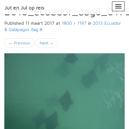
Primary
Skip
Jut en Jul op reis
Jut en Jul op reis
to
2013_ecuador_dag8_017
Menu
content
Published
11 maart 2017
at
1800 × 1197
in
2013 Ecuador
& Galápagos
dag 8
←
Previous
Next
→