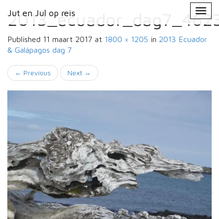
Primary
Skip
Jut en Jul op reis
Jut en Jul op reis
to
2013_ecuador_dag7_462
Menu
content
Published
11 maart 2017
at
1800 × 1205
in
2013 Ecuador
& Galápagos
dag 7
←
Previous
Next
→