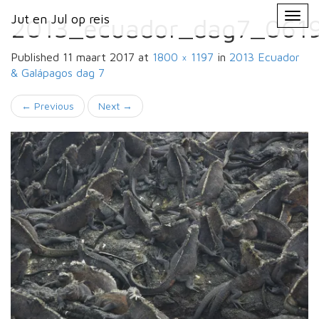
Primary
Skip
Jut en Jul op reis
Jut en Jul op reis
to
2013_ecuador_dag7_061
Menu
content
Published
11 maart 2017
at
1800 × 1197
in
2013 Ecuador
& Galápagos
dag 7
←
Previous
Next
→