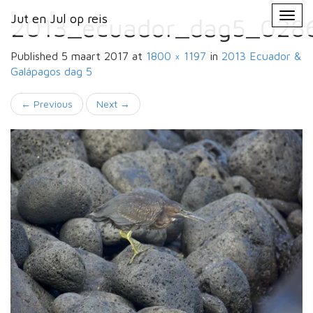
Primary
Skip
Jut en Jul op reis
Jut en Jul op reis
to
2013_ecuador_dag5_028
Menu
content
Published
5 maart 2017
at
1800 × 1197
in
2013 Ecuador &
Galápagos
dag 5
←
Previous
Next
→