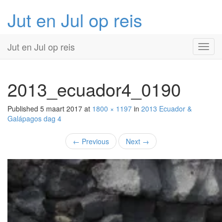
Jut en Jul op reis
Primary
Skip
Jut en Jul op reis
to
Menu
content
2013_ecuador4_0190
Published
5 maart 2017
at
1800 × 1197
in
2013 Ecuador &
Galápagos
dag 4
←
Previous
Next
→