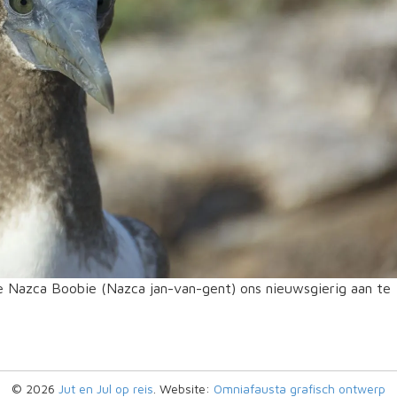
 Nazca Boobie (Nazca jan-van-gent) ons nieuwsgierig aan te
© 2026
Jut en Jul op reis
. Website:
Omniafausta grafisch ontwerp