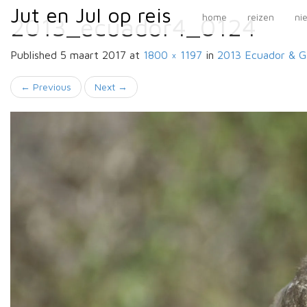
Primary
Skip
Jut en Jul op reis
Jut en Jul op reis
home
reizen
ni
2013_ecuador4_0124
to
Menu
content
Published
5 maart 2017
at
1800 × 1197
in
2013 Ecuador & G
←
Previous
Next
→