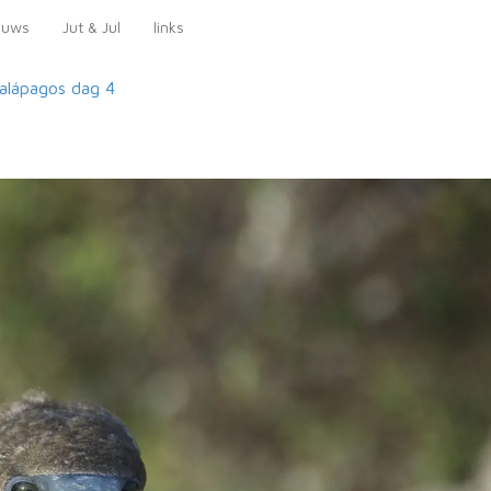
euws
Jut & Jul
links
alápagos
dag 4