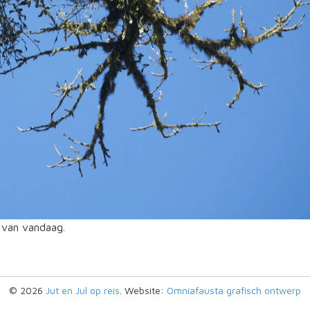
 van vandaag.
© 2026
Jut en Jul op reis
. Website:
Omniafausta grafisch ontwerp