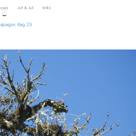
euws
Jut & Jul
links
18
lápagos
dag 23