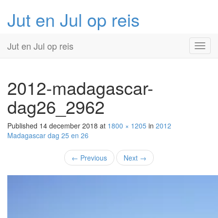
Jut en Jul op reis
Primary
Skip
Jut en Jul op reis
to
Menu
content
2012-madagascar-
dag26_2962
Published
14 december 2018
at
1800 × 1205
in
2012
Madagascar
dag 25 en 26
←
Previous
Next
→