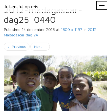
Primary
Skip
Jut en Jul op reis
Jut en Jul op reis
to
2012-madagascar-
Menu
content
dag25_0440
Published
14 december 2018
at
1800 × 1197
in
2012
Madagascar
dag 24
←
Previous
Next
→