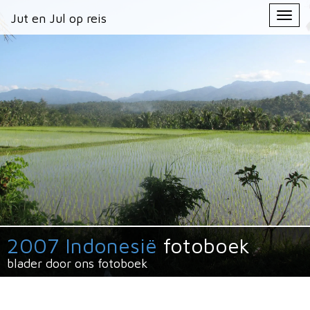
Primary
Skip
Jut en Jul op reis
Jut en Jul op reis
to
Menu
content
2007 Indonesië
fotoboek
blader door ons fotoboek