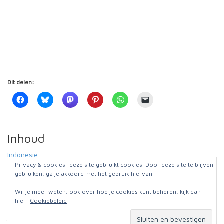
Dit delen:
Inhoud
Indonesië
Privacy & cookies: deze site gebruikt cookies. Door deze site te blijven
dag 1 en 2
gebruiken, ga je akkoord met het gebruik hiervan.
fotoboek
Wil je meer weten, ook over hoe je cookies kunt beheren, kijk dan
hier:
Cookiebeleid
© 2026
Jut en Jul op reis
. Website:
Omniafausta grafisch ontwerp