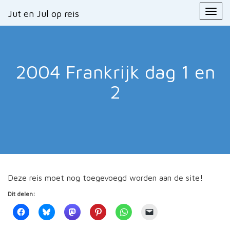
Primary
Skip
Jut en Jul op reis
Jut en Jul op reis
to
Menu
content
2004 Frankrijk
dag 1 en
2
Deze reis moet nog toegevoegd worden aan de site!
Dit delen: