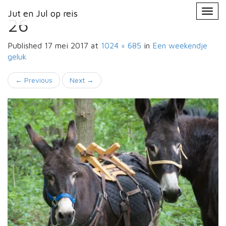
Primary
Skip
Jut en Jul op reis
Jut en Jul op reis
to
Menu
26
content
Published
17 mei 2017
at
1024 × 685
in
Een weekendje
geluk
←
Previous
Next
→