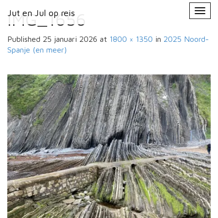
Primary
Skip
Jut en Jul op reis
Jut en Jul op reis
to
IMG_1656
Menu
content
Published
25 januari 2026
at
1800 × 1350
in
2025
Noord-
Spanje (en meer)