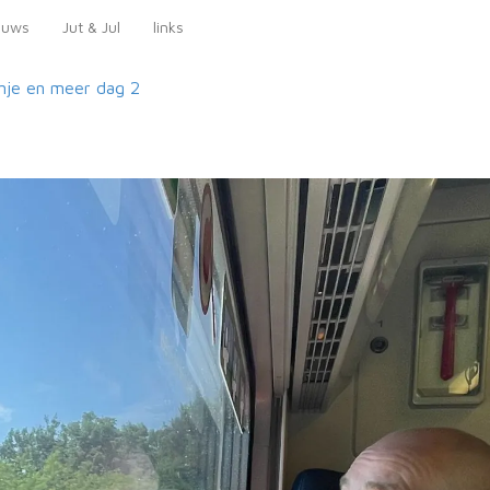
euws
Jut & Jul
links
nje en meer
dag 2