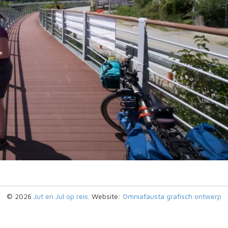
© 2026
Jut en Jul op reis
. Website:
Omniafausta grafisch ontwerp