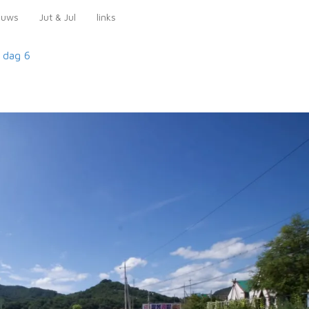
euws
Jut & Jul
links
a
dag 6