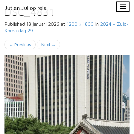
Primary
Skip
Jut en Jul op reis
Jut en Jul op reis
to
DSC_4831
Menu
content
Published
18 januari 2026
at
1200 × 1800
in
2024 – Zuid-
Korea
dag 29
←
Previous
Next
→