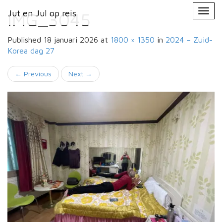
Primary
Skip
Jut en Jul op reis
Jut en Jul op reis
to
IMG_3045
Menu
content
Published
18 januari 2026
at
1800 × 1350
in
2024 – Zuid-
Korea
dag 27
←
Previous
Next
→