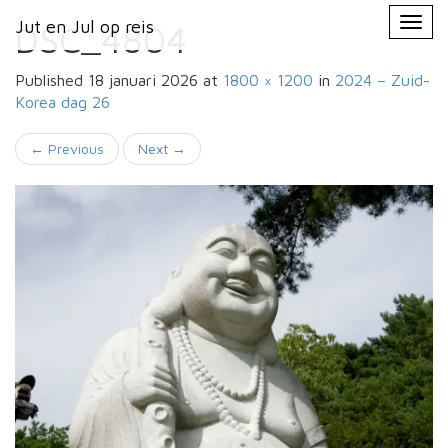
Primary
Skip
Jut en Jul op reis
Jut en Jul op reis
to
DSC_4804
Menu
content
Published
18 januari 2026
at
1800 × 1200
in
2024 – Zuid-
Korea
dag 26
←
Previous
Next
→