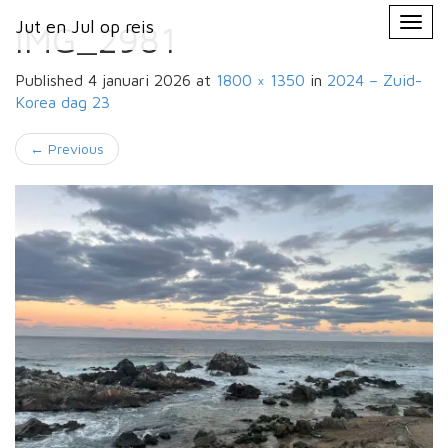
Primary
Skip
Jut en Jul op reis
Jut en Jul op reis
to
IMG_2981
Menu
content
Published
4 januari 2026
at
1800 × 1350
in
2024 – Zuid-
Korea
dag 23
←
Previous