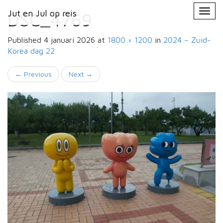
Primary
Skip
Jut en Jul op reis
Jut en Jul op reis
to
DSC_4769
Menu
content
Published
4 januari 2026
at
1800 × 1200
in
2024 – Zuid-
Korea
dag 22
←
Previous
Next
→