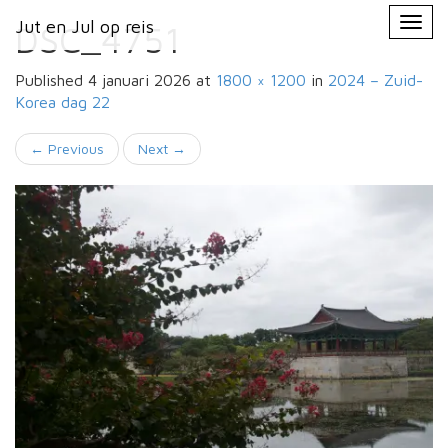
Primary
Skip
Jut en Jul op reis
Jut en Jul op reis
to
DSC_4751
Menu
content
Published
4 januari 2026
at
1800 × 1200
in
2024 – Zuid-
Korea
dag 22
←
Previous
Next
→