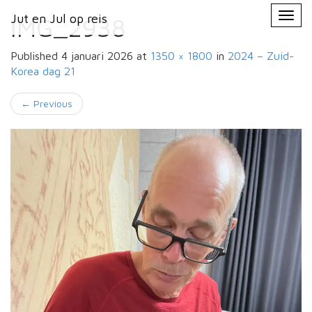
Primary
Skip
Jut en Jul op reis
Jut en Jul op reis
to
IMG_2938
Menu
content
Published
4 januari 2026
at
1350 × 1800
in
2024 – Zuid-
Korea
dag 21
←
Previous