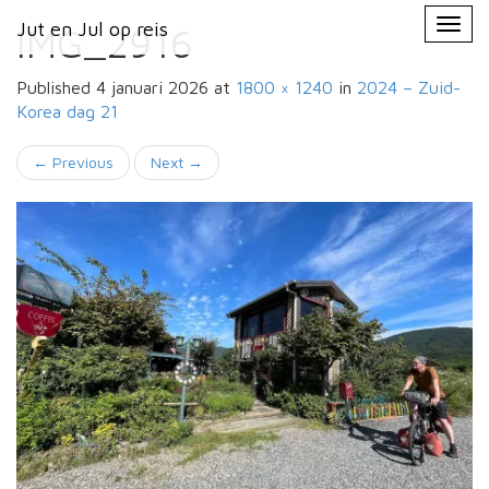
Primary
Skip
Jut en Jul op reis
Jut en Jul op reis
to
IMG_2916
Menu
content
Published
4 januari 2026
at
1800 × 1240
in
2024 – Zuid-
Korea
dag 21
←
Previous
Next
→