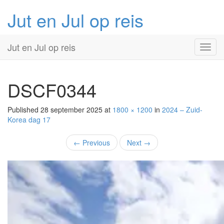
Jut en Jul op reis
Primary
Skip
Jut en Jul op reis
to
Menu
content
DSCF0344
Published
28 september 2025
at
1800 × 1200
in
2024 – Zuid-
Korea
dag 17
←
Previous
Next
→