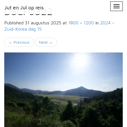
Primary
Skip
Jut en Jul op reis
Jut en Jul op reis
to
DSCF0322
Menu
content
Published
31 augustus 2025
at
1800 × 1200
in
2024 –
Zuid-Korea
dag 15
←
Previous
Next
→