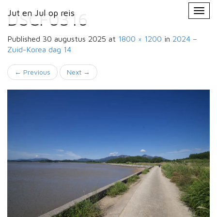
Primary
Skip
Jut en Jul op reis
Jut en Jul op reis
to
DSCF0316
Menu
content
Published
30 augustus 2025
at
1800 × 1200
in
2024 –
Zuid-Korea
dag 14
←
Previous
Next
→